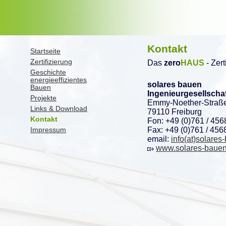
Kontakt
Startseite
Zertifizierung
Das
zero
HAUS
- Zert
Geschichte
energieeffizientes
solares bauen
Bauen
Ingenieurgesellscha
Projekte
Emmy-Noether-Straß
Links & Download
79110 Freiburg
Kontakt
Fon: +49 (0)761 / 456
Fax: +49 (0)761 / 456
Impressum
email:
info(at)solares
www.solares-bauen